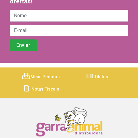
ofertas!
Meus Pedidos
Títulos
Notas Fiscais