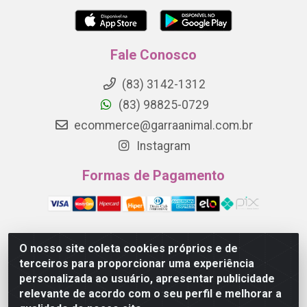
Fale Conosco
(83) 3142-1312
(83) 98825-0729
ecommerce@garraanimal.com.br
Instagram
Formas de Pagamento
O nosso site coleta cookies próprios e de
Garra Animal - Rua Quinze de Novembro, 1120 - Jardim
terceiros para proporcionar uma experiência
Continental - Campina Grande/PB - CEP 58.403-290 - CNPJ
personalizada ao usuário, apresentar publicidade
21.445.041/0001-61
relevante de acordo com o seu perfil e melhorar a