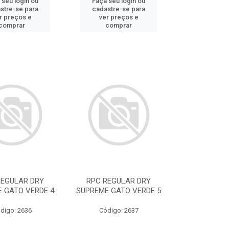
 seu login ou
Faça seu login ou
stre-se para
cadastre-se para
r preços e
ver preços e
comprar
comprar
REGULAR DRY
RPC REGULAR DRY
 GATO VERDE 4
SUPREME GATO VERDE 5
digo: 2636
Código: 2637