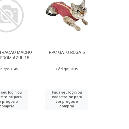
STRACAO MACHO
RPC GATO ROSA 5
EEDOM AZUL 15
digo: 3145
Código: 1539
 seu login ou
Faça seu login ou
stre-se para
cadastre-se para
r preços e
ver preços e
comprar
comprar