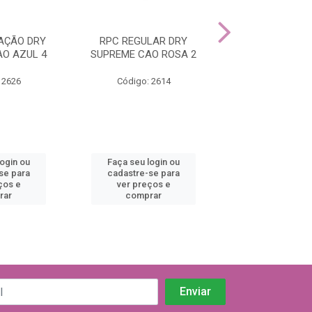
AÇÃO DRY
RPC REGULAR DRY
RPC CASTRA
O AZUL 4
SUPREME CAO ROSA 2
ULTRALEVE AZU
02
 2626
Código: 2614
Código: 22
login ou
Faça seu login ou
Faça seu log
se para
cadastre-se para
cadastre-se 
ços e
ver preços e
ver preços
rar
comprar
comprar