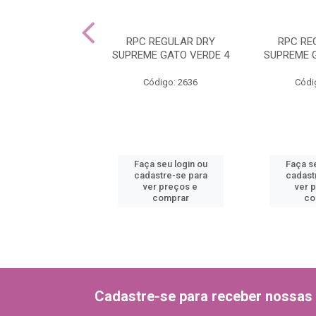
ASTRA MACHO
RPC REGULAR DRY
RPC RE
EVE AZUL/VERDE
SUPREME GATO VERDE 4
SUPREME 
02
Código: 2636
Códi
ódigo: 2256
 seu login ou
Faça seu login ou
Faça se
astre-se para
cadastre-se para
cadast
er preços e
ver preços e
ver 
comprar
comprar
co
Cadastre-se para receber nossas 