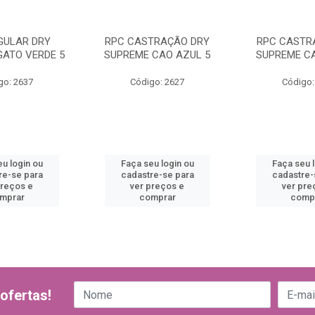
GULAR DRY
RPC CASTRAÇÃO DRY
RPC CASTR
GATO VERDE 5
SUPREME CAO AZUL 5
SUPREME CA
go: 2637
Código: 2627
Código:
u login ou
Faça seu login ou
Faça seu 
re-se para
cadastre-se para
cadastre-
preços e
ver preços e
ver pre
mprar
comprar
comp
ofertas!