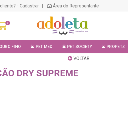
|
cliente? - Cadastrar
Área do Representante
0
OURO FINO
PET MED
PET SOCIETY
PROPETZ
VOLTAR
ÇÃO DRY SUPREME