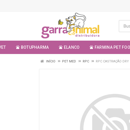
VET
BOTUPHARMA
ELANCO
FARMINA PET FO
INÍCIO
PET MED
RPC
RPC CASTRAÇÃO DRY 