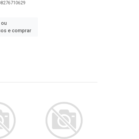
908276710629
 ou
ços e comprar