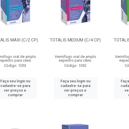
ALIS MAXI (C/2 CP)
TOTALIS MEDIUM (C/4 CP)
TOTALIS
mífugo oral de amplo
Vermífugo oral de amplo
Vermífu
espectro para cães.
espectro para cães.
espec
Código: 1053
Código: 1052
Có
Faça seu login ou
Faça seu login ou
Faça
cadastre-se para
cadastre-se para
cada
ver preços e
ver preços e
ve
comprar
comprar