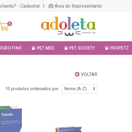
|
cliente? - Cadastrar
Área do Representante
0
OURO FINO
PET MED
PET SOCIETY
PROPETZ
VOLTAR
10 produtos ordenados por: