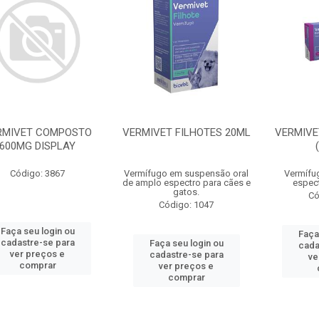
RMIVET COMPOSTO
VERMIVET FILHOTES 20ML
VERMIVE
600MG DISPLAY
Código: 3867
Vermífugo em suspensão oral
Vermífu
de amplo espectro para cães e
espect
gatos.
Có
Código: 1047
Faça seu login ou
Faça
cadastre-se para
Faça seu login ou
cada
ver preços e
cadastre-se para
ve
comprar
ver preços e
comprar