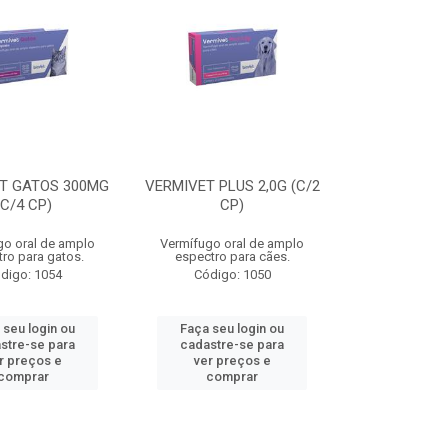
T GATOS 300MG
VERMIVET PLUS 2,0G (C/2
(C/4 CP)
CP)
go oral de amplo
Vermífugo oral de amplo
ro para gatos.
espectro para cães.
digo: 1054
Código: 1050
 seu login ou
Faça seu login ou
stre-se para
cadastre-se para
r preços e
ver preços e
comprar
comprar