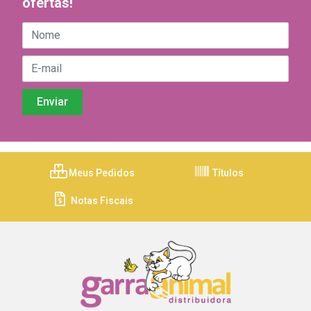
ofertas!
Meus Pedidos
Títulos
Notas Fiscais