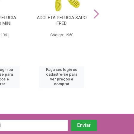
PELUCIA
ADOLETA PELUCIA SAPO
ADOLETA PE
 MINI
FRED
MACACO L
 1961
Código: 1950
Código: 19
login ou
Faça seu login ou
Faça seu log
se para
cadastre-se para
cadastre-se 
ços e
ver preços e
ver preços
rar
comprar
comprar