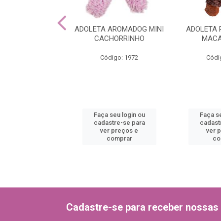
ETA PELUCIA
ADOLETA AROMADOG MINI
ADOLETA 
ACO LOUCO
CACHORRINHO
MACA
ódigo: 1966
Código: 1972
Códi
 seu login ou
Faça seu login ou
Faça se
astre-se para
cadastre-se para
cadast
er preços e
ver preços e
ver 
comprar
comprar
co
Cadastre-se para receber nossas 