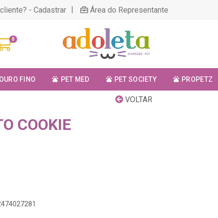
|
cliente? - Cadastrar
Área do Representante
0
OURO FINO
PET MED
PET SOCIETY
PROPETZ
VOLTAR
TO COOKIE
12474027281