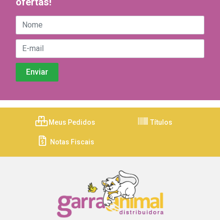
ofertas!
Meus Pedidos
Títulos
Notas Fiscais