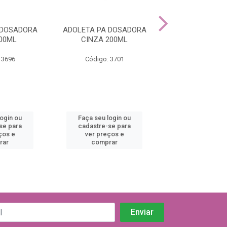
 DOSADORA
ADOLETA PA DOSADORA
ADOLETA COM
00ML
CINZA 200ML
MAGENTA 3
 3696
Código: 3701
Código: 36
login ou
Faça seu login ou
Faça seu log
se para
cadastre-se para
cadastre-se 
ços e
ver preços e
ver preços
rar
comprar
comprar