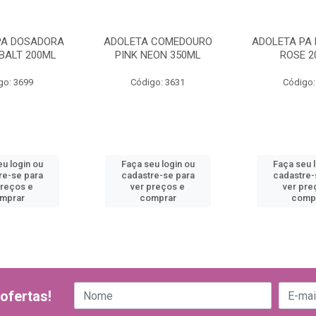
PA DOSADORA
ADOLETA COMEDOURO
ADOLETA PA
BALT 200ML
PINK NEON 350ML
ROSE 2
go: 3699
Código: 3631
Código:
u login ou
Faça seu login ou
Faça seu 
re-se para
cadastre-se para
cadastre-
preços e
ver preços e
ver pre
mprar
comprar
comp
ofertas!