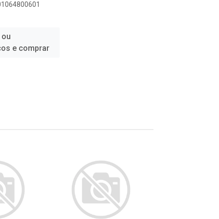
901064800601
 ou
ços e comprar