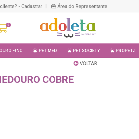
|
cliente? - Cadastrar
Área do Representante
0
OURO FINO
PET MED
PET SOCIETY
PROPETZ
VOLTAR
MEDOURO COBRE