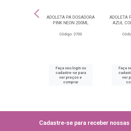
TA COMEDOURO
ADOLETA PA DOSADORA
ADOLETA 
ENTA 350ML
PINK NEON 200ML
AZUL CO
ódigo: 3625
Código: 3703
Códi
 seu login ou
Faça seu login ou
Faça se
astre-se para
cadastre-se para
cadast
er preços e
ver preços e
ver 
comprar
comprar
co
Cadastre-se para receber nossas 