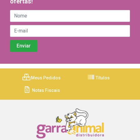
ofertas!
Meus Pedidos
Títulos
Notas Fiscais