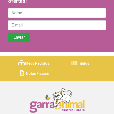
ofertas!
Meus Pedidos
Títulos
Notas Fiscais