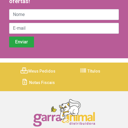
ofertas!
Meus Pedidos
Títulos
Notas Fiscais