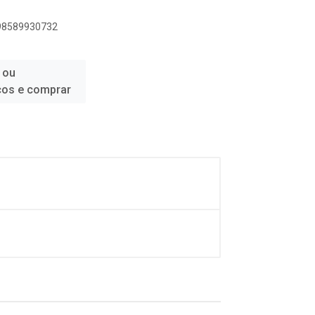
898589930732
 ou
ços e comprar