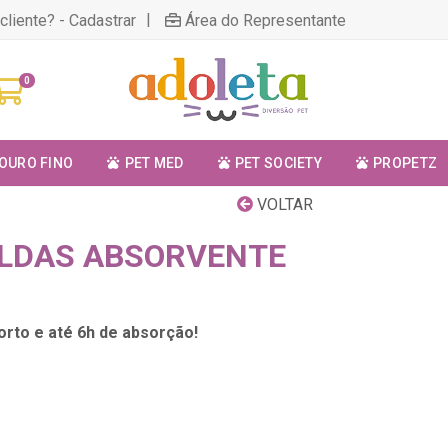
|
cliente? - Cadastrar
Área do Representante
0
OURO FINO
PET MED
PET SOCIETY
PROPETZ
VOLTAR
ALDAS ABSORVENTE
orto e até 6h de absorção!