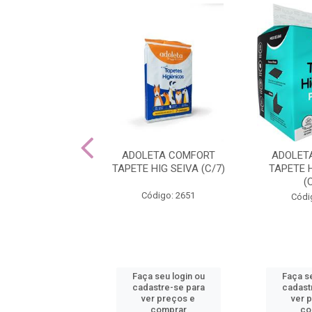
ETA FRALDAS
ADOLETA COMFORT
ADOLET
ENTE PARA ELAS
TAPETE HIG SEIVA (C/7)
TAPETE 
G
(
Código: 2651
ra Elas com conforto
Códi
6h de absorção!
ódigo: 1893
Faça seu login ou
Faça se
 seu login ou
cadastre-se para
cadast
astre-se para
ver preços e
ver 
er preços e
comprar
co