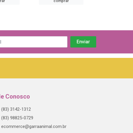
rar
comprar
comprar
le Conosco
(83) 3142-1312
(83) 98825-0729
ecommerce@garraanimal.com.br