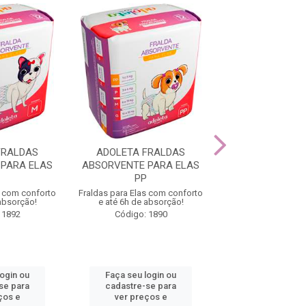
FRALDAS
ADOLETA FRALDAS
ADOLETA FR
PARA ELAS
ABSORVENTE PARA ELAS
ABSORVENTE PA
PP
G
s com conforto
Fraldas para Elas com conforto
Fraldas para Elas c
 absorção!
e até 6h de absorção!
e até 6h de ab
 1892
Código: 1890
Código: 18
login ou
Faça seu login ou
Faça seu log
se para
cadastre-se para
cadastre-se 
ços e
ver preços e
ver preços