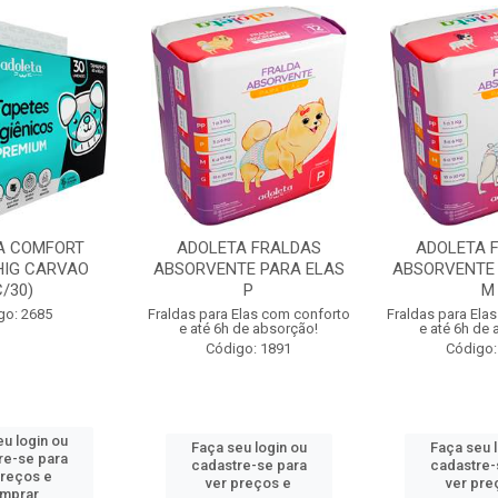
A COMFORT
ADOLETA FRALDAS
ADOLETA 
HIG CARVAO
ABSORVENTE PARA ELAS
ABSORVENTE 
C/30)
P
M
go: 2685
Fraldas para Elas com conforto
Fraldas para Ela
e até 6h de absorção!
e até 6h de
Código: 1891
Código:
u login ou
Faça seu login ou
Faça seu 
re-se para
cadastre-se para
cadastre-
preços e
ver preços e
ver pre
mprar