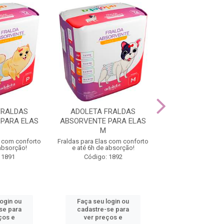
FRALDAS
ADOLETA FRALDAS
ADOLETA FR
PARA ELAS
ABSORVENTE PARA ELAS
ABSORVENTE PA
M
PP
s com conforto
Fraldas para Elas com conforto
Fraldas para Elas c
 absorção!
e até 6h de absorção!
e até 6h de ab
 1891
Código: 1892
Código: 18
login ou
Faça seu login ou
Faça seu log
se para
cadastre-se para
cadastre-se 
ços e
ver preços e
ver preços