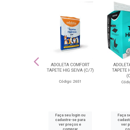
ETA FRALDAS
ADOLETA COMFORT
ADOLET
ENTE PARA ELAS
TAPETE HIG SEIVA (C/7)
TAPETE 
PP
(
Código: 2651
ra Elas com conforto
Códi
6h de absorção!
ódigo: 1890
Faça seu login ou
Faça se
 seu login ou
cadastre-se para
cadast
astre-se para
ver preços e
ver 
er preços e
comprar
co