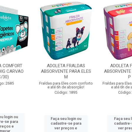
A COMFORT
ADOLETA FRALDAS
ADOLETA 
HIG CARVAO
ABSORVENTE PARA ELES
ABSORVENTE 
C/30)
M
P
go: 2685
Fraldas para Eles com conforto
Fraldas para Ela
e até 6h de absorção!
e até 6h de
Código: 1895
Código:
u login ou
Faça seu login ou
Faça seu 
re-se para
cadastre-se para
cadastre-
preços e
ver preços e
ver pre
mprar