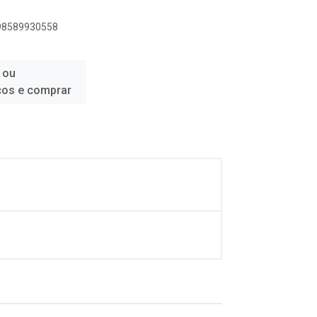
898589930558
 ou
ços e comprar