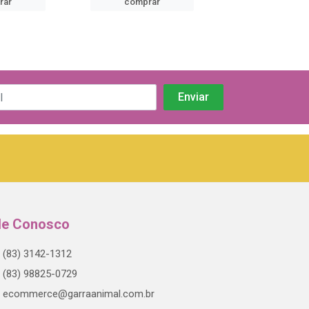
rar
comprar
comprar
le Conosco
(83) 3142-1312
(83) 98825-0729
ecommerce@garraanimal.com.br