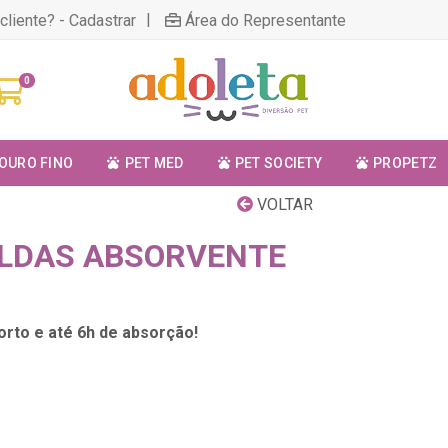
|
cliente? - Cadastrar
Área do Representante
0
OURO FINO
PET MED
PET SOCIETY
PROPETZ
VOLTAR
ALDAS ABSORVENTE
orto e até 6h de absorção!