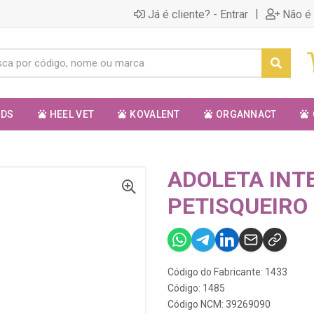
|
Já é cliente? - Entrar
Não é 
ODS
HEEL VET
KOVALENT
ORGANNACT
O
ADOLETA INT
PETISQUEIRO
Código do Fabricante: 1433
Código: 1485
Código NCM: 39269090