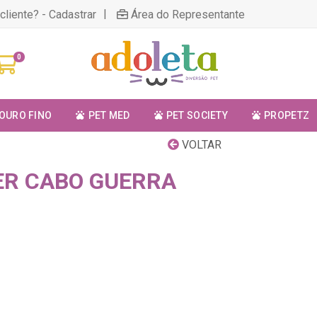
|
cliente? - Cadastrar
Área do Representante
0
OURO FINO
PET MED
PET SOCIETY
PROPETZ
VOLTAR
ER CABO GUERRA