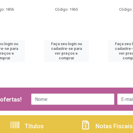
go: 1856
Código: 1965
Código:
u login ou
Faça seu login ou
Faça seu 
re-se para
cadastre-se para
cadastre-
preços e
ver preços e
ver pre
mprar
comprar
comp
ofertas!
Títulos
Notas Fiscais