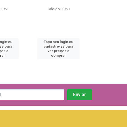
 1961
Código: 1950
Código: 19
login ou
Faça seu login ou
Faça seu log
se para
cadastre-se para
cadastre-se 
ços e
ver preços e
ver preços
rar
comprar
comprar