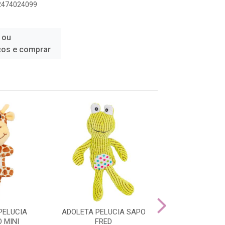
12474024099
 ou
ços e comprar
PELUCIA
ADOLETA PELUCIA SAPO
ADOLETA PE
 MINI
FRED
MACACO L