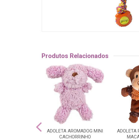
Produtos Relacionados
ETA PELUCIA
ADOLETA AROMADOG MINI
ADOLETA 
ACO LOUCO
CACHORRINHO
MACA