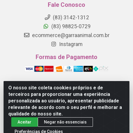
Fale Conosco
(83) 3142-1312
(83) 98825-0729
ecommerce@garraanimal.com.br
Instagram
Formas de Pagamento
O nosso site coleta cookies próprios e de
Garra Animal - Rua Quinze de Novembro, 1120 - Jardim
terceiros para proporcionar uma experiência
Continental - Campina Grande/PB - CEP 58.403-290 -
personalizada ao usuário, apresentar publicidade
CNPJ 21.445.041/0001-61
relevante de acordo com o seu perfil e melhorar a
qualidade do nosso site.
Aceitar
Negar não essenciais
Preferências de Cookies