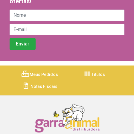
ofertas!
Meus Pedidos
Títulos
Notas Fiscais