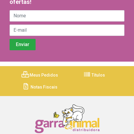
ofertas!
Meus Pedidos
Títulos
Notas Fiscais