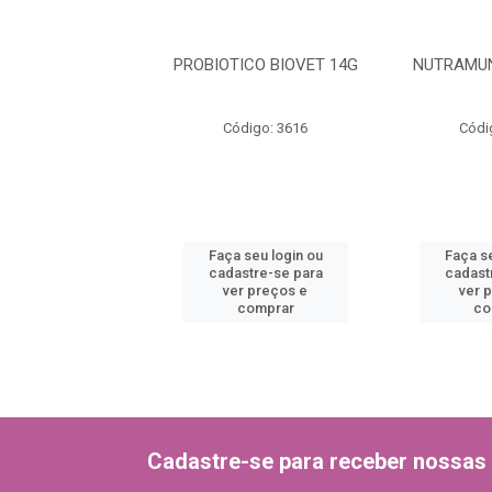
MUNO CAES 6G
PROBIOTICO BIOVET 14G
NUTRAMUN
ódigo: 3617
Código: 3616
Códi
 seu login ou
Faça seu login ou
Faça se
astre-se para
cadastre-se para
cadast
er preços e
ver preços e
ver 
comprar
comprar
co
Cadastre-se para receber nossas 