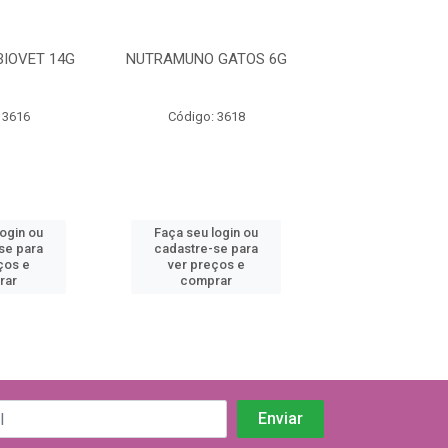
BIOVET 14G
NUTRAMUNO GATOS 6G
NUTRAMUNO C
 3616
Código: 3618
Código: 36
login ou
Faça seu login ou
Faça seu log
se para
cadastre-se para
cadastre-se 
ços e
ver preços e
ver preços
rar
comprar
comprar