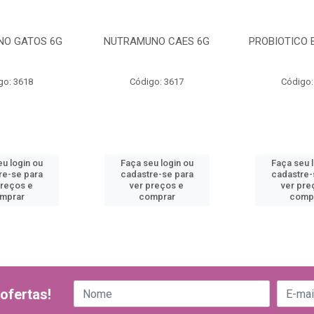
O GATOS 6G
NUTRAMUNO CAES 6G
PROBIOTICO 
go: 3618
Código: 3617
Código:
u login ou
Faça seu login ou
Faça seu 
re-se para
cadastre-se para
cadastre-
preços e
ver preços e
ver pre
mprar
comprar
comp
ofertas!