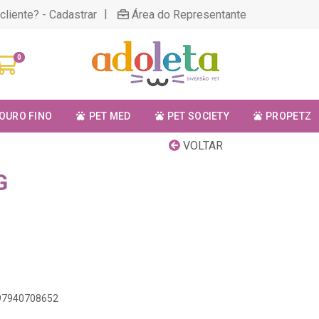
|
cliente? - Cadastrar
Área do Representante
0
OURO FINO
PET MED
PET SOCIETY
PROPETZ
VOLTAR
G
897940708652