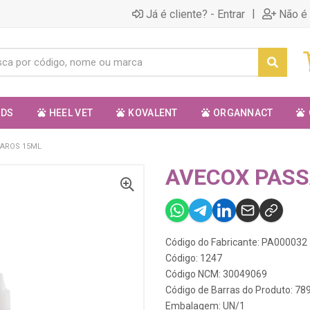
|
Já é cliente? - Entrar
Não é 
ODS
HEEL VET
KOVALENT
ORGANNACT
SAROS 15ML
AVECOX PASS
Código do Fabricante: PA000032
Código: 1247
Código NCM: 30049069
Código de Barras do Produto: 7
Embalagem: UN/1