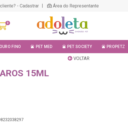
|
cliente? - Cadastrar
Área do Representante
0
OURO FINO
PET MED
PET SOCIETY
PROPETZ
VOLTAR
AROS 15ML
898232038297