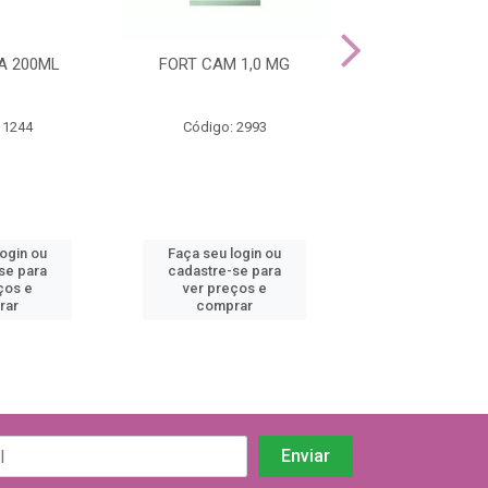
A 200ML
FORT CAM 1,0 MG
ECTOLIN 3
 1244
Código: 2993
Código: 12
login ou
Faça seu login ou
Faça seu log
se para
cadastre-se para
cadastre-se 
ços e
ver preços e
ver preços
rar
comprar
comprar