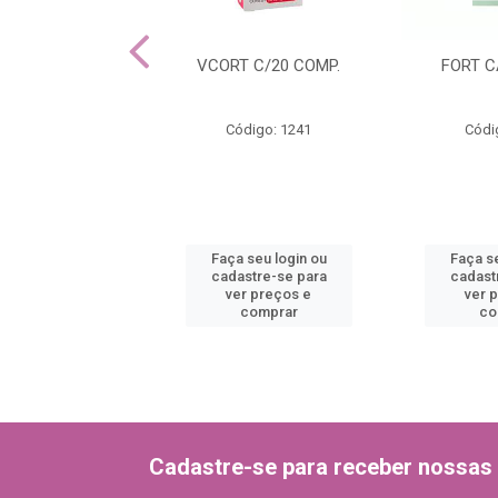
OLIN 300ML
VCORT C/20 COMP.
FORT C
ódigo: 1245
Código: 1241
Códi
 seu login ou
Faça seu login ou
Faça se
astre-se para
cadastre-se para
cadast
er preços e
ver preços e
ver 
comprar
comprar
co
Cadastre-se para receber nossas 