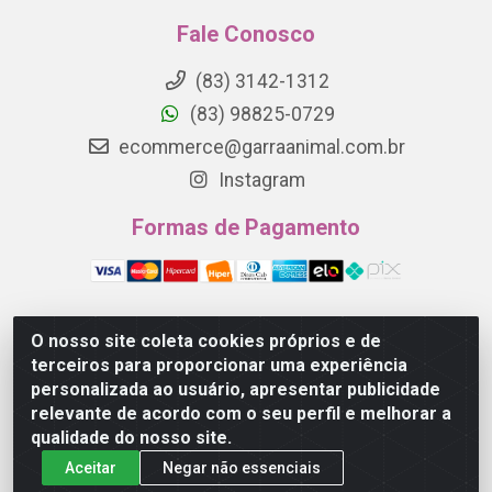
Fale Conosco
(83) 3142-1312
(83) 98825-0729
ecommerce@garraanimal.com.br
Instagram
Formas de Pagamento
O nosso site coleta cookies próprios e de
Garra Animal - Rua Quinze de Novembro, 1120 - Jardim
terceiros para proporcionar uma experiência
Continental - Campina Grande/PB - CEP 58.403-290 -
personalizada ao usuário, apresentar publicidade
CNPJ 21.445.041/0001-61
relevante de acordo com o seu perfil e melhorar a
qualidade do nosso site.
Aceitar
Negar não essenciais