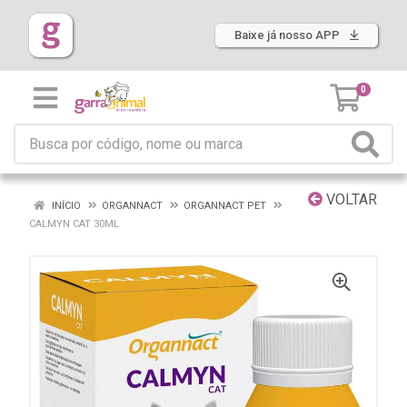
Baixe já nosso APP
0
VOLTAR
INÍCIO
ORGANNACT
ORGANNACT PET
CALMYN CAT 30ML