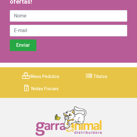
ofertas!
Meus Pedidos
Títulos
Notas Fiscais