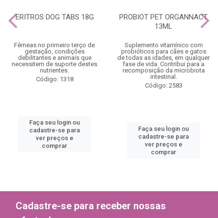
ERITROS DOG TABS 18G
PROBIOT PET ORGANNACT
13ML
Fêmeas no primeiro terço de
Suplemento vitamínico com
gestação, condições
probióticos para cães e gatos
debilitantes e animais que
de todas as idades, em qualquer
necessitem de suporte destes
fase de vida. Contribui para a
nutrientes.
recomposição da microbiota
intestinal.
Código: 1318
Código: 2583
Faça seu login ou
Faça seu login ou
cadastre-se para
cadastre-se para
ver preços e
ver preços e
comprar
comprar
Cadastre-se para receber nossas