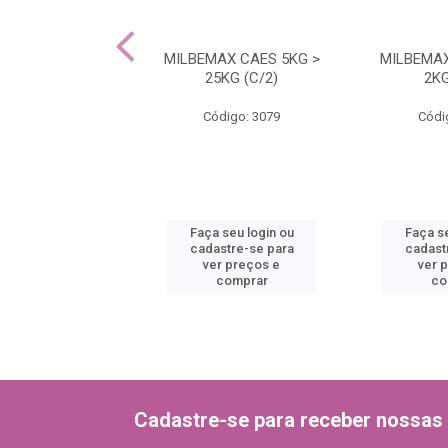
ATE DOG 2,5ML
MILBEMAX CAES 5KG >
MILBEMA
(C/3)
25KG (C/2)
2KG
ódigo: 3039
Código: 3079
Códi
 seu login ou
Faça seu login ou
Faça se
astre-se para
cadastre-se para
cadast
er preços e
ver preços e
ver 
comprar
comprar
co
Cadastre-se para receber nossas 