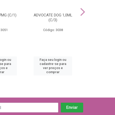
MG (C/1)
ADVOCATE DOG 1,0ML
ADVOCATE DOG
(C/3)
(C/3)
 3051
Código: 3038
Código: 30
login ou
Faça seu login ou
Faça seu log
se para
cadastre-se para
cadastre-se 
ços e
ver preços e
ver preços
rar
comprar
comprar