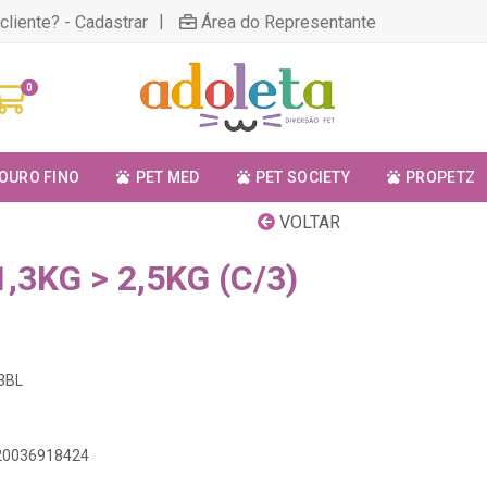
|
cliente? - Cadastrar
Área do Representante
0
OURO FINO
PET MED
PET SOCIETY
PROPETZ
VOLTAR
,3KG > 2,5KG (C/3)
03BL
420036918424