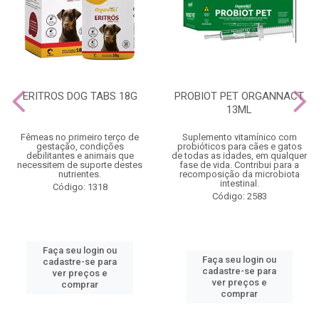
ERITROS DOG TABS 18G
PROBIOT PET ORGANNACT
13ML
Fêmeas no primeiro terço de
Suplemento vitamínico com
gestação, condições
probióticos para cães e gatos
debilitantes e animais que
de todas as idades, em qualquer
necessitem de suporte destes
fase de vida. Contribui para a
nutrientes.
recomposição da microbiota
intestinal.
Código: 1318
Código: 2583
Faça seu login ou
Faça seu login ou
cadastre-se para
cadastre-se para
ver preços e
ver preços e
comprar
comprar