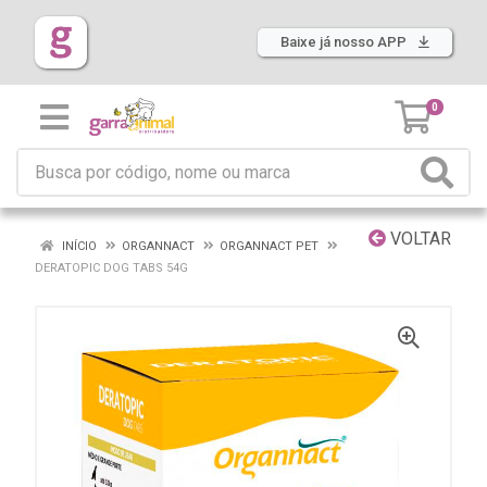
Baixe já nosso APP
0
VOLTAR
INÍCIO
ORGANNACT
ORGANNACT PET
DERATOPIC DOG TABS 54G