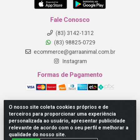
Fale Conosco
(83) 3142-1312
(83) 98825-0729
ecommerce@garraanimal.com.br
Instagram
Formas de Pagamento
O nosso site coleta cookies próprios e de
Garra Animal - Rua Quinze de Novembro, 1120 - Jardim
terceiros para proporcionar uma experiência
Continental - Campina Grande/PB - CEP 58.403-290 -
personalizada ao usuário, apresentar publicidade
CNPJ 21.445.041/0001-61
relevante de acordo com o seu perfil e melhorar a
qualidade do nosso site.