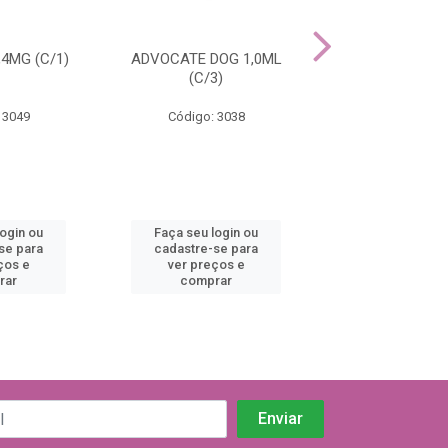
4MG (C/1)
ADVOCATE DOG 1,0ML
ADVOCATE DOG
(C/3)
(C/3)
 3049
Código: 3038
Código: 30
login ou
Faça seu login ou
Faça seu log
se para
cadastre-se para
cadastre-se 
ços e
ver preços e
ver preços
rar
comprar
comprar