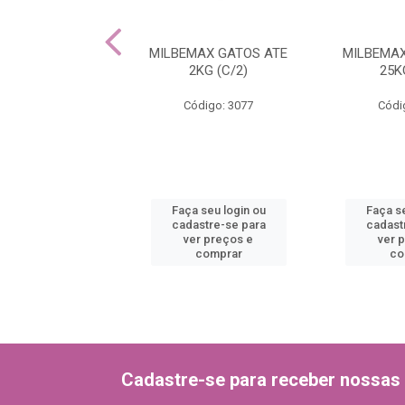
ATE DOG 0,4ML
MILBEMAX GATOS ATE
MILBEMAX
(C/3)
2KG (C/2)
25K
ódigo: 3037
Código: 3077
Códi
 seu login ou
Faça seu login ou
Faça se
astre-se para
cadastre-se para
cadast
er preços e
ver preços e
ver 
comprar
comprar
co
Cadastre-se para receber nossas 