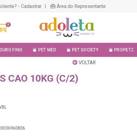
|
cliente? - Cadastrar
Área do Representante
0
OURO FINO
PET MED
PET SOCIETY
PROPETZ
VOLTAR
 CAO 10KG (C/2)
4VBL
420036960836