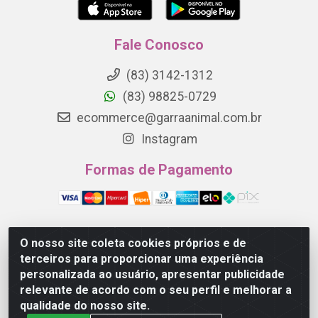
Fale Conosco
(83) 3142-1312
(83) 98825-0729
ecommerce@garraanimal.com.br
Instagram
Formas de Pagamento
O nosso site coleta cookies próprios e de
Garra Animal - Rua Quinze de Novembro, 1120 - Jardim
terceiros para proporcionar uma experiência
Continental - Campina Grande/PB - CEP 58.403-290 -
personalizada ao usuário, apresentar publicidade
CNPJ 21.445.041/0001-61
relevante de acordo com o seu perfil e melhorar a
qualidade do nosso site.