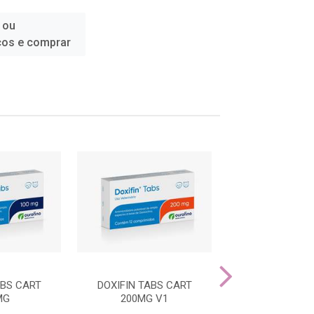
 ou
ços e comprar
ABS CART
DOXIFIN TABS CART
CELESPORIN CO
MG
200MG V1
150MG V