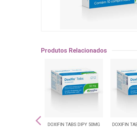
Produtos Relacionados
ORIN COMP DIPY
DOXIFIN TABS DIPY 50MG
DOXIFIN TA
150MG V1