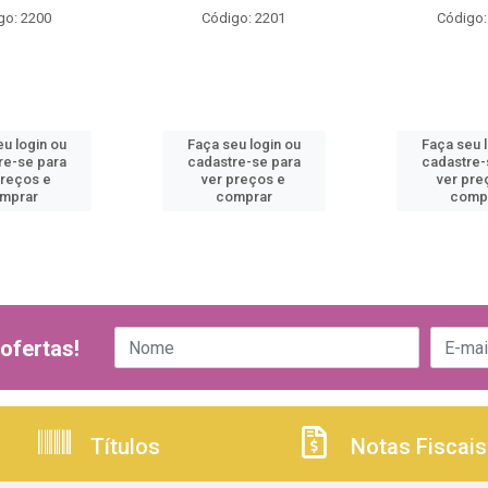
go: 2200
Código: 2201
Código:
u login ou
Faça seu login ou
Faça seu 
re-se para
cadastre-se para
cadastre-
preços e
ver preços e
ver pre
mprar
comprar
comp
ofertas!
Títulos
Notas Fiscais