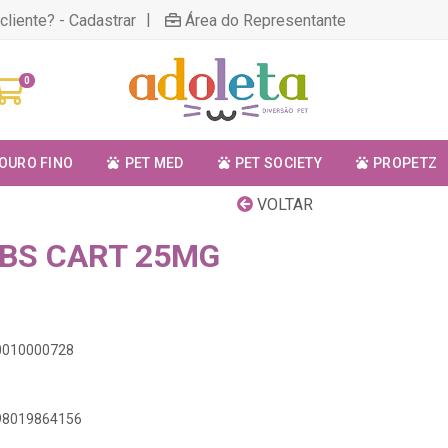
|
cliente? - Cadastrar
Área do Representante
0
OURO FINO
PET MED
PET SOCIETY
PROPETZ
VOLTAR
BS CART 25MG
00010000728
898019864156