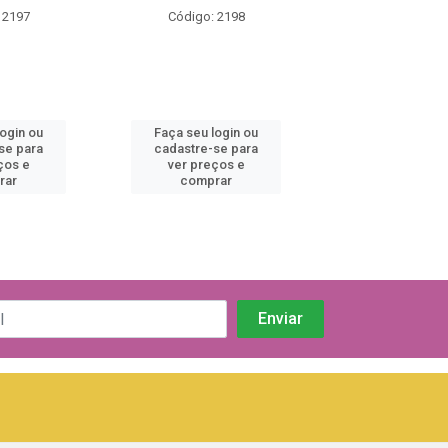
 2197
Código: 2198
Código: 21
login ou
Faça seu login ou
Faça seu log
se para
cadastre-se para
cadastre-se 
ços e
ver preços e
ver preços
rar
comprar
comprar