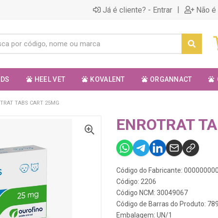
|
Já é cliente? - Entrar
Não é 
ODS
HEEL VET
KOVALENT
ORGANNACT
TRAT TABS CART 25MG
ENROTRAT TA
Código do Fabricante: 0000000
Código: 2206
Código NCM: 30049067
Código de Barras do Produto: 7
Embalagem: UN/1