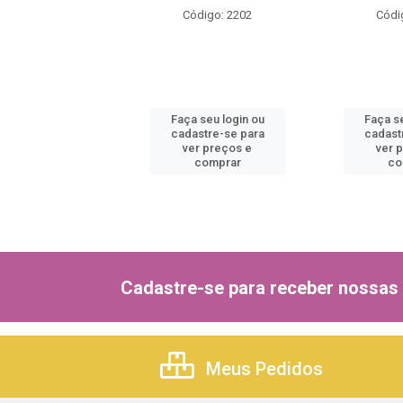
ódigo: 2186
Código: 2202
Códi
 seu login ou
Faça seu login ou
Faça se
astre-se para
cadastre-se para
cadast
er preços e
ver preços e
ver 
comprar
comprar
co
Cadastre-se para receber nossas 
Meus Pedidos