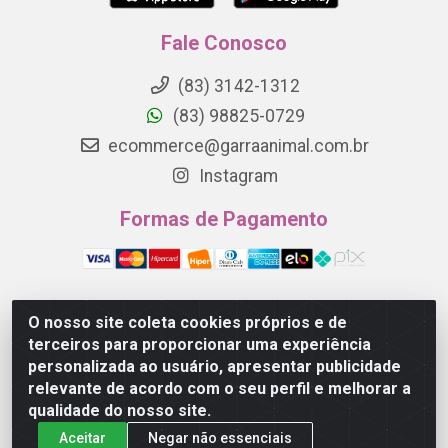
Fale Conosco
(83) 3142-1312
(83) 98825-0729
ecommerce@garraanimal.com.br
Instagram
Formas de Pagamento
O nosso site coleta cookies próprios e de
Garra Animal - Rua Quinze de Novembro, 1120 - Jardim
terceiros para proporcionar uma experiência
Continental - Campina Grande/PB - CEP 58.403-290 -
personalizada ao usuário, apresentar publicidade
CNPJ 21.445.041/0001-61
relevante de acordo com o seu perfil e melhorar a
qualidade do nosso site.
Aceitar
Negar não essenciais