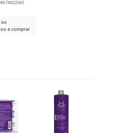
898574022565
 ou
ços e comprar