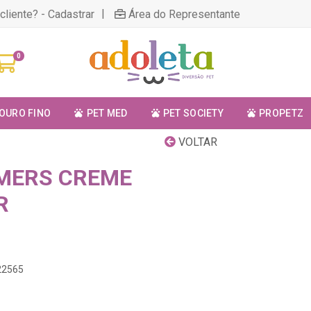
|
cliente? - Cadastrar
Área do Representante
0
OURO FINO
PET MED
PET SOCIETY
PROPETZ
VOLTAR
MERS CREME
R
22565