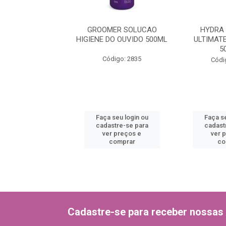
PACOTE ESCOVAS
GROOMER SOLUCAO
HYDRA
RTAVEIS 50 UN
HIGIENE DO OUVIDO 500ML
ULTIMATE
5
ódigo: 2825
Código: 2835
Códi
 seu login ou
Faça seu login ou
Faça se
astre-se para
cadastre-se para
cadast
er preços e
ver preços e
ver 
comprar
comprar
co
Cadastre-se para receber nossas 