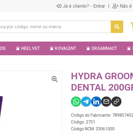
|
Já é cliente? - Entrar
Não é 
ODS
HEEL VET
KOVALENT
ORGANNACT
HYDRA GROO
DENTAL 200G
Código do Fabricante: 78985740
Código: 2751
Código NCM: 33061000