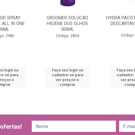
 GR SPRAY
GROOMER SOLUCAO
HYDRA PACOT
 ALL IN ONE
HIGIENE DOS OLHOS
DESCARTAVE
00ML
500ML
Código:
go: 2983
Código: 2834
u login ou
Faça seu login ou
Faça seu 
re-se para
cadastre-se para
cadastre-
preços e
ver preços e
ver pre
mprar
comprar
comp
ofertas!