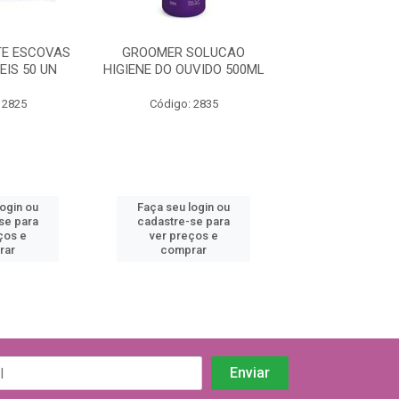
E ESCOVAS
GROOMER SOLUCAO
HYDRA GR S
IS 50 UN
HIGIENE DO OUVIDO 500ML
ULTIMATE ALL
500ML
 2825
Código: 2835
Código: 29
login ou
Faça seu login ou
Faça seu log
se para
cadastre-se para
cadastre-se 
ços e
ver preços e
ver preços
rar
comprar
comprar