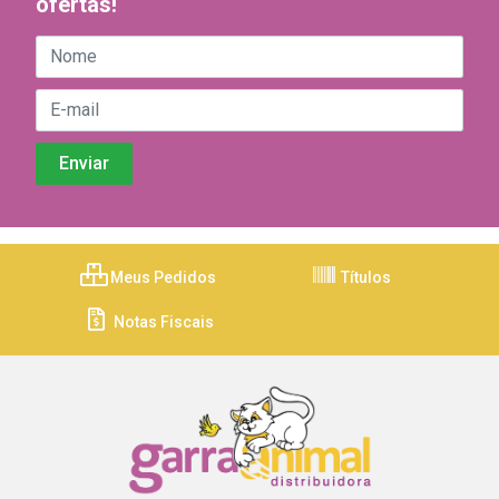
ofertas!
Meus Pedidos
Títulos
Notas Fiscais