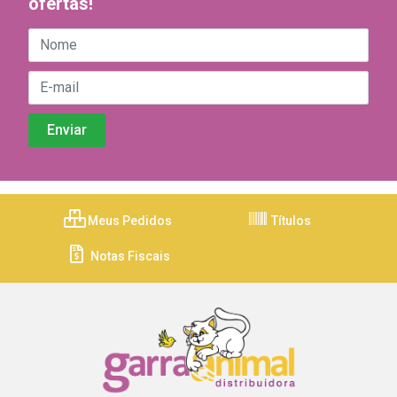
ofertas!
Meus Pedidos
Títulos
Notas Fiscais