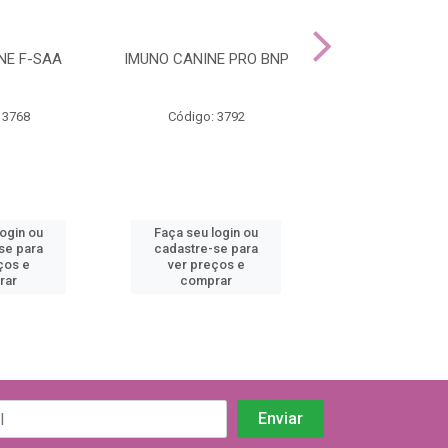
NE F-SAA
IMUNO CANINE PRO BNP
IMUNO FELINE 
 3768
Código: 3792
Código: 37
login ou
Faça seu login ou
Faça seu log
se para
cadastre-se para
cadastre-se 
ços e
ver preços e
ver preços
rar
comprar
comprar