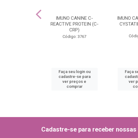
FELINE PRO BNP
IMUNO CANINE C-
IMUNO CA
REACTIVE PROTEIN (C-
CYSTATI
CRP)
ódigo: 3793
Códi
Código: 3767
 seu login ou
Faça seu login ou
Faça se
astre-se para
cadastre-se para
cadast
er preços e
ver preços e
ver 
comprar
comprar
co
Cadastre-se para receber nossas 