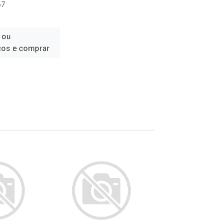
67
 ou
ços e comprar