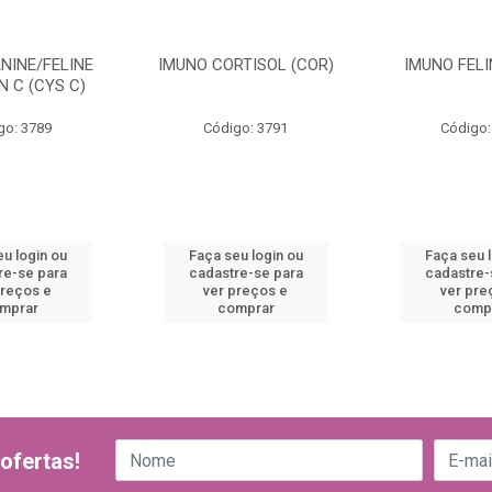
NINE/FELINE
IMUNO CORTISOL (COR)
IMUNO FELI
N C (CYS C)
go: 3789
Código: 3791
Código:
u login ou
Faça seu login ou
Faça seu 
re-se para
cadastre-se para
cadastre-
preços e
ver preços e
ver pre
mprar
comprar
comp
ofertas!