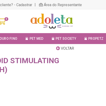
|
cliente? - Cadastrar
Área do Representante
0
OURO FINO
PET MED
PET SOCIETY
PROPETZ
VOLTAR
ID STIMULATING
H)