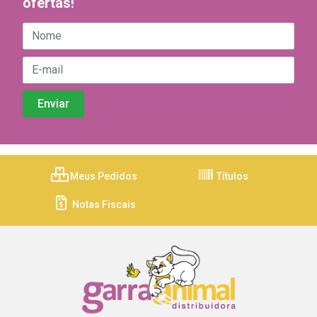
ofertas!
Meus Pedidos
Títulos
Notas Fiscais