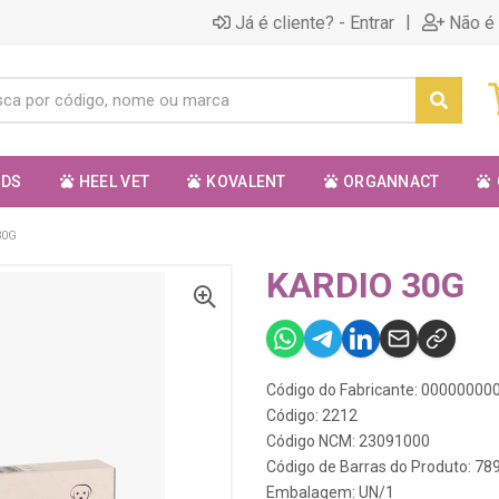
|
Já é cliente? - Entrar
Não é 
ODS
HEEL VET
KOVALENT
ORGANNACT
30G
KARDIO 30G
Código do Fabricante: 0000000
Código: 2212
Código NCM: 23091000
Código de Barras do Produto: 7
Embalagem: UN/1