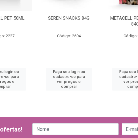
L PET 50ML
SEREN SNACKS 84G
METACELL P
84
go: 2227
Código: 2694
Código:
u login ou
Faça seu login ou
Faça seu 
re-se para
cadastre-se para
cadastre-
preços e
ver preços e
ver pre
mprar
comprar
comp
ofertas!