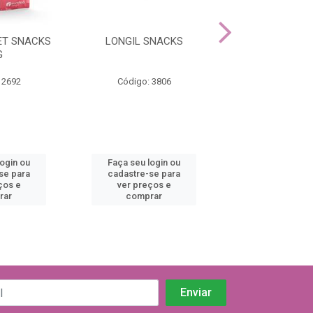
ET SNACKS
LONGIL SNACKS
RENNAIZ SNAC
G
 2692
Código: 3806
Código: 26
login ou
Faça seu login ou
Faça seu log
se para
cadastre-se para
cadastre-se 
ços e
ver preços e
ver preços
rar
comprar
comprar