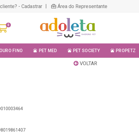
|
cliente? - Cadastrar
Área do Representante
0
OURO FINO
PET MED
PET SOCIETY
PROPETZ
VOLTAR
00010003464
898019861407