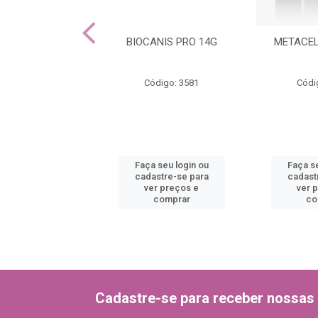
IZ SNACKS 84G
BIOCANIS PRO 14G
METACEL
ódigo: 2693
Código: 3581
Códi
 seu login ou
Faça seu login ou
Faça se
astre-se para
cadastre-se para
cadast
er preços e
ver preços e
ver 
comprar
comprar
co
Cadastre-se para receber nossas 