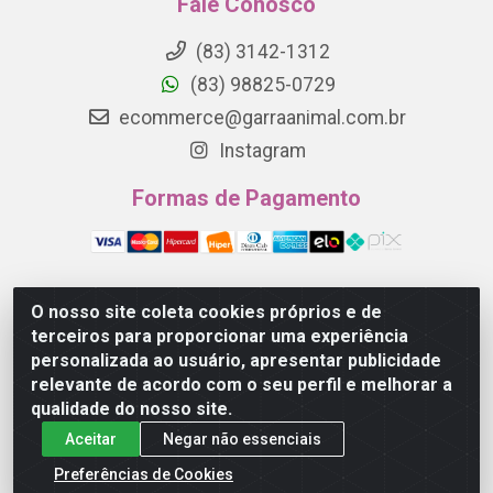
Fale Conosco
(83) 3142-1312
(83) 98825-0729
ecommerce@garraanimal.com.br
Instagram
Formas de Pagamento
O nosso site coleta cookies próprios e de
Garra Animal - Rua Quinze de Novembro, 1120 - Jardim
terceiros para proporcionar uma experiência
Continental - Campina Grande/PB - CEP 58.403-290 -
personalizada ao usuário, apresentar publicidade
CNPJ 21.445.041/0001-61
relevante de acordo com o seu perfil e melhorar a
qualidade do nosso site.
Aceitar
Negar não essenciais
Preferências de Cookies