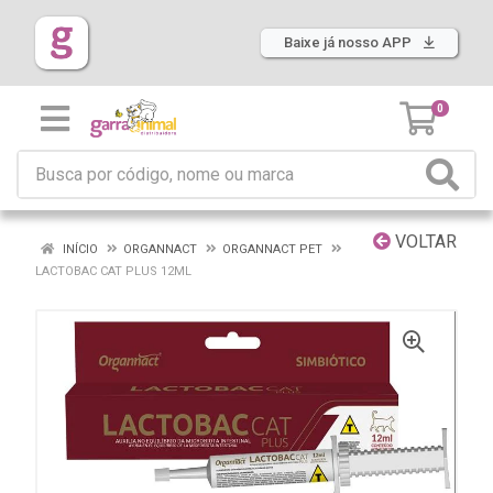
Baixe já nosso APP
0
VOLTAR
INÍCIO
ORGANNACT
ORGANNACT PET
LACTOBAC CAT PLUS 12ML