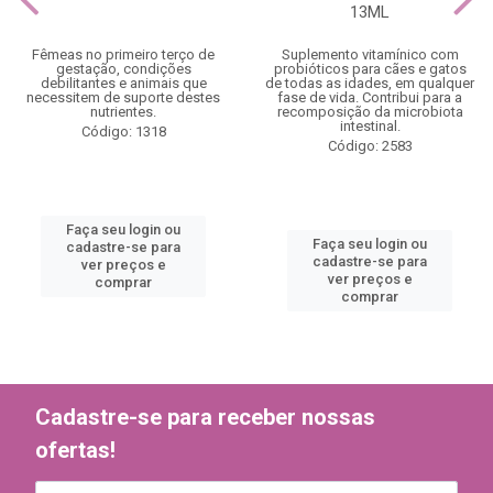
13ML
Fêmeas no primeiro terço de
Suplemento vitamínico com
gestação, condições
probióticos para cães e gatos
debilitantes e animais que
de todas as idades, em qualquer
necessitem de suporte destes
fase de vida. Contribui para a
nutrientes.
recomposição da microbiota
intestinal.
Código: 1318
Código: 2583
Faça seu login ou
Faça seu login ou
cadastre-se para
cadastre-se para
ver preços e
ver preços e
comprar
comprar
Cadastre-se para receber nossas
ofertas!