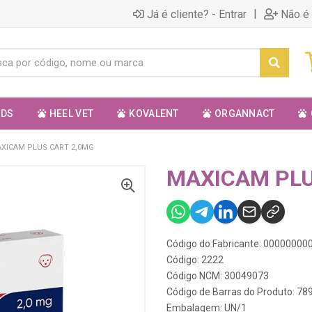
|
Já é cliente? - Entrar
Não é 
ODS
HEEL VET
KOVALENT
ORGANNACT
XICAM PLUS CART 2,0MG
MAXICAM PLU
Código do Fabricante: 0000000
Código: 2222
Código NCM: 30049073
Código de Barras do Produto: 7
Embalagem: UN/1