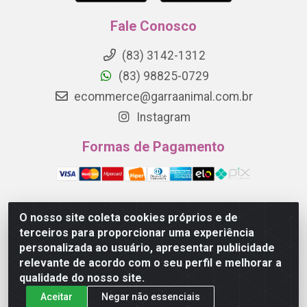
Fale Conosco
(83) 3142-1312
(83) 98825-0729
ecommerce@garraanimal.com.br
Instagram
Formas de Pagamento
O nosso site coleta cookies próprios e de
Garra Animal - Rua Quinze de Novembro, 1120 - Jardim
terceiros para proporcionar uma experiência
Continental - Campina Grande/PB - CEP 58.403-290 -
personalizada ao usuário, apresentar publicidade
CNPJ 21.445.041/0001-61
relevante de acordo com o seu perfil e melhorar a
qualidade do nosso site.
Aceitar
Negar não essenciais