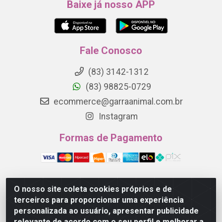
Baixe já nosso APP
Fale Conosco
(83) 3142-1312
(83) 98825-0729
ecommerce@garraanimal.com.br
Instagram
Formas de Pagamento
O nosso site coleta cookies próprios e de
Garra Animal - Rua Quinze de Novembro, 1120 - Jardim
terceiros para proporcionar uma experiência
Continental - Campina Grande/PB - CEP 58.403-290 -
personalizada ao usuário, apresentar publicidade
CNPJ 21.445.041/0001-61
relevante de acordo com o seu perfil e melhorar a