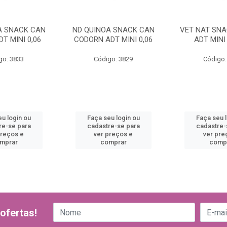
A SNACK CAN
ND QUINOA SNACK CAN
VET NAT SNA
T MINI 0,06
CODORN ADT MINI 0,06
ADT MINI
go: 3833
Código: 3829
Código:
u login ou
Faça seu login ou
Faça seu 
re-se para
cadastre-se para
cadastre-
preços e
ver preços e
ver pre
mprar
comprar
comp
ofertas!