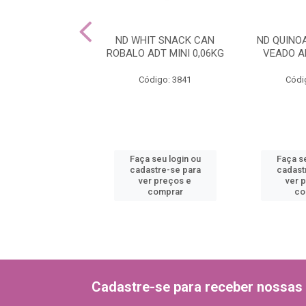
NOA SNACK CAN
ND WHIT SNACK CAN
ND QUINO
 ADT MINI 0,06
ROBALO ADT MINI 0,06KG
VEADO AD
ódigo: 3835
Código: 3841
Códi
 seu login ou
Faça seu login ou
Faça se
astre-se para
cadastre-se para
cadast
er preços e
ver preços e
ver 
comprar
comprar
co
Cadastre-se para receber nossas 