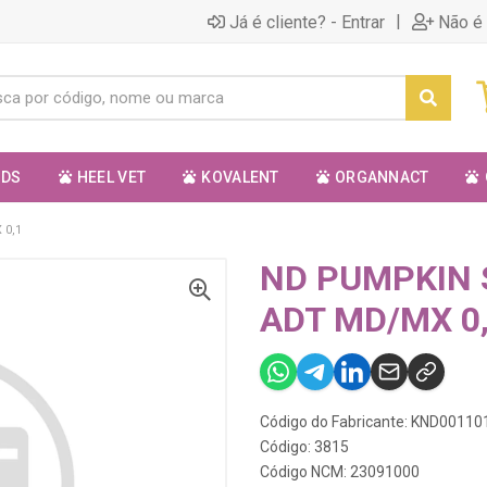
|
Já é cliente? - Entrar
Não é 
ODS
HEEL VET
KOVALENT
ORGANNACT
 0,1
ND PUMPKIN 
ADT MD/MX 0
Código do Fabricante: KND00110
Código: 3815
Código NCM: 23091000