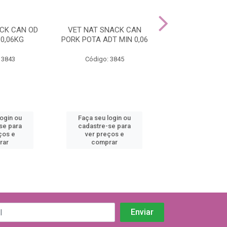
CK CAN OD
VET NAT SNACK CAN
ND QUINOA SN
 0,06KG
PORK POTA ADT MIN 0,06
ARENQU ADT MI
 3843
Código: 3845
Código: 38
login ou
Faça seu login ou
Faça seu log
se para
cadastre-se para
cadastre-se 
ços e
ver preços e
ver preços
rar
comprar
comprar