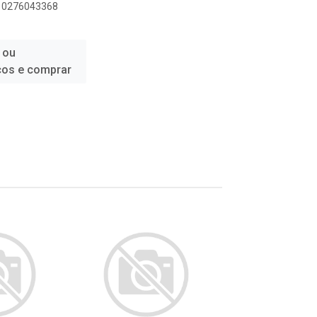
010276043368
 ou
ços e comprar