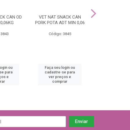
CK CAN OD
VET NAT SNACK CAN
ND QUINOA SN
 0,06KG
PORK POTA ADT MIN 0,06
ARENQU ADT MI
 3843
Código: 3845
Código: 38
login ou
Faça seu login ou
Faça seu log
se para
cadastre-se para
cadastre-se 
ços e
ver preços e
ver preços
rar
comprar
comprar