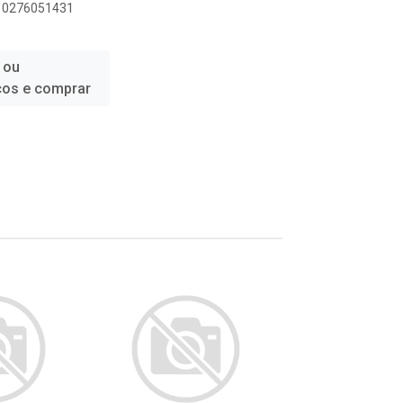
010276051431
 ou
ços e comprar