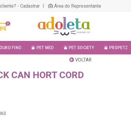
|
cliente? - Cadastrar
Área do Representante
0
OURO FINO
PET MED
PET SOCIETY
PROPETZ
VOLTAR
CK CAN HORT CORD
063