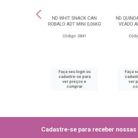
NOA SNACK CAN
ND WHIT SNACK CAN
ND QUINO
 ADT MINI 0,06
ROBALO ADT MINI 0,06KG
VEADO AD
ódigo: 3835
Código: 3841
Códi
 seu login ou
Faça seu login ou
Faça se
astre-se para
cadastre-se para
cadast
er preços e
ver preços e
ver 
comprar
comprar
co
Cadastre-se para receber nossas 