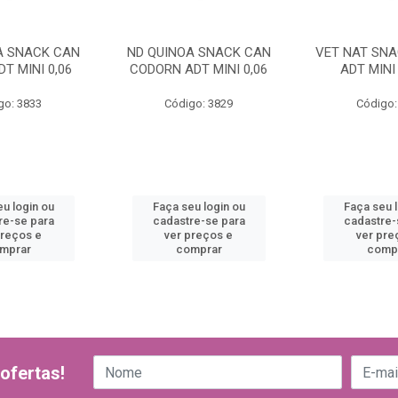
A SNACK CAN
ND QUINOA SNACK CAN
VET NAT SNA
T MINI 0,06
CODORN ADT MINI 0,06
ADT MINI
go: 3833
Código: 3829
Código:
u login ou
Faça seu login ou
Faça seu 
re-se para
cadastre-se para
cadastre-
preços e
ver preços e
ver pre
mprar
comprar
comp
ofertas!