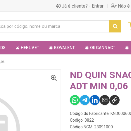
|
Já é cliente? - Entrar
Não é 
ODS
HEEL VET
KOVALENT
ORGANNACT
,06
ND QUIN SNA
ADT MIN 0,06
Código do Fabricante: KND00060
Código: 3822
Código NCM: 23091000