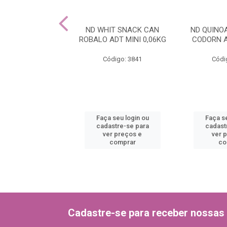
NOA SNACK CAN
ND WHIT SNACK CAN
ND QUINO
DT MINI 0,06KG
ROBALO ADT MINI 0,06KG
CODORN A
ódigo: 3831
Código: 3841
Códi
 seu login ou
Faça seu login ou
Faça se
astre-se para
cadastre-se para
cadast
er preços e
ver preços e
ver 
comprar
comprar
co
Cadastre-se para receber nossas 