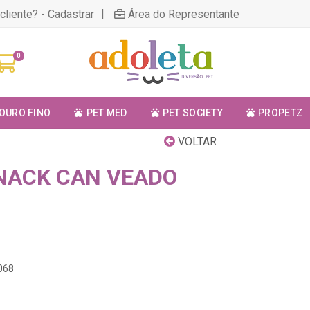
|
cliente? - Cadastrar
Área do Representante
0
OURO FINO
PET MED
PET SOCIETY
PROPETZ
VOLTAR
NACK CAN VEADO
068