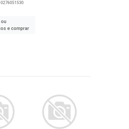
010276051530
 ou
ços e comprar