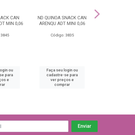
NACK CAN
ND QUINOA SNACK CAN
ND QUINOA SN
T MIN 0,06
ARENQU ADT MINI 0,06
PATO ADT MINI
 3845
Código: 3835
Código: 38
login ou
Faça seu login ou
Faça seu log
se para
cadastre-se para
cadastre-se 
ços e
ver preços e
ver preços
rar
comprar
comprar