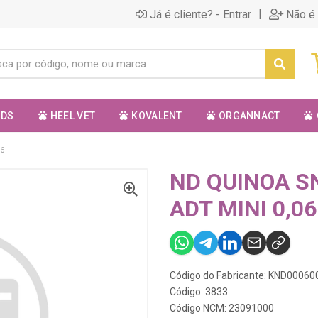
|
Já é cliente? - Entrar
Não é 
ODS
HEEL VET
KOVALENT
ORGANNACT
6
ND QUINOA S
ADT MINI 0,06
Código do Fabricante: KND00060
Código: 3833
Código NCM: 23091000