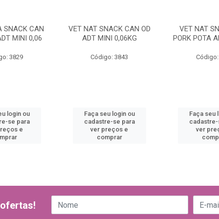
A SNACK CAN
VET NAT SNACK CAN OD
VET NAT S
DT MINI 0,06
ADT MINI 0,06KG
PORK POTA AD
go: 3829
Código: 3843
Código:
u login ou
Faça seu login ou
Faça seu 
re-se para
cadastre-se para
cadastre-
preços e
ver preços e
ver pre
mprar
comprar
comp
ofertas!