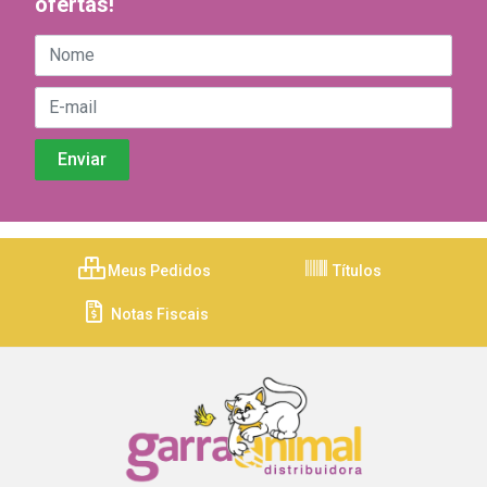
ofertas!
Meus Pedidos
Títulos
Notas Fiscais