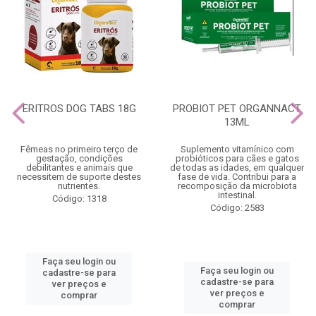
ERITROS DOG TABS 18G
PROBIOT PET ORGANNACT
13ML
Fêmeas no primeiro terço de
Suplemento vitamínico com
gestação, condições
probióticos para cães e gatos
debilitantes e animais que
de todas as idades, em qualquer
necessitem de suporte destes
fase de vida. Contribui para a
nutrientes.
recomposição da microbiota
intestinal.
Código: 1318
Código: 2583
Faça seu login ou
Faça seu login ou
cadastre-se para
cadastre-se para
ver preços e
ver preços e
comprar
comprar