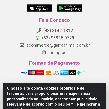
Fale Conosco
(83) 3142-1312
(83) 98825-0729
ecommerce@garraanimal.com.br
Instagram
Formas de Pagamento
O nosso site coleta cookies próprios e de
Garra Animal - Rua Quinze de Novembro, 1120 - Jardim
terceiros para proporcionar uma experiência
Continental - Campina Grande/PB - CEP 58.403-290 -
personalizada ao usuário, apresentar publicidade
CNPJ 21.445.041/0001-61
relevante de acordo com o seu perfil e melhorar a