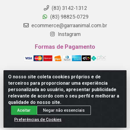
(83) 3142-1312
(83) 98825-0729
ecommerce@garraanimal.com.br
Instagram
Formas de Pagamento
O nosso site coleta cookies próprios e de
Garra Animal - Rua Quinze de Novembro, 1120 - Jardim
terceiros para proporcionar uma experiência
Continental - Campina Grande/PB - CEP 58.403-290 -
personalizada ao usuário, apresentar publicidade
CNPJ 21.445.041/0001-61
relevante de acordo com o seu perfil e melhorar a
qualidade do nosso site.
Aceitar
Negar não essenciais
Preferências de Cookies