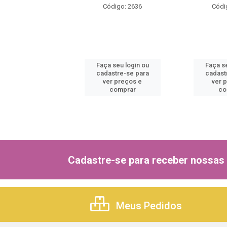
ódigo: 2270
Código: 2636
Códi
 seu login ou
Faça seu login ou
Faça se
astre-se para
cadastre-se para
cadast
er preços e
ver preços e
ver 
comprar
comprar
co
Cadastre-se para receber nossas 
Meus Pedidos