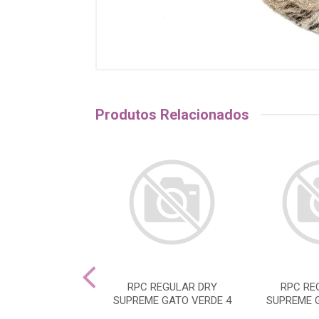
Produtos Relacionados
ACHO AZUL 01
RPC REGULAR DRY
RPC RE
SUPREME GATO VERDE 4
SUPREME 