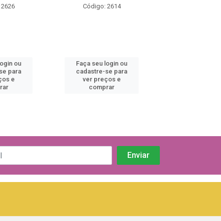
 2626
Código: 2614
Código: 22
login ou
Faça seu login ou
Faça seu log
se para
cadastre-se para
cadastre-se 
ços e
ver preços e
ver preços
rar
comprar
comprar