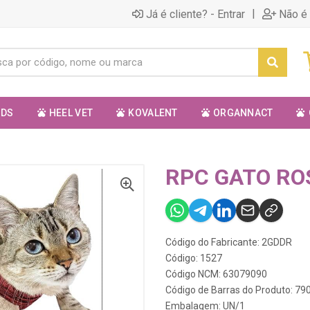
|
Já é cliente? - Entrar
Não é 
ODS
HEEL VET
KOVALENT
ORGANNACT
RPC GATO RO
Código do Fabricante: 2GDDR
Código: 1527
Código NCM: 63079090
Código de Barras do Produto: 7
Embalagem: UN/1