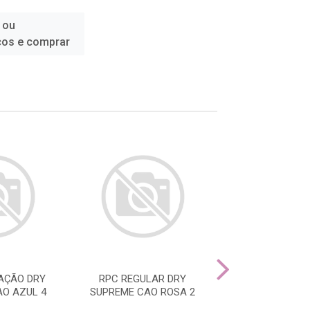
 ou
ços e comprar
AÇÃO DRY
RPC REGULAR DRY
RPC MACHO A
O AZUL 4
SUPREME CAO ROSA 2