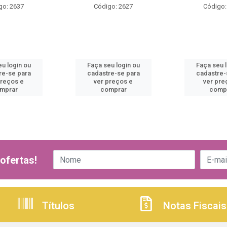
go: 2637
Código: 2627
Código:
u login ou
Faça seu login ou
Faça seu 
re-se para
cadastre-se para
cadastre-
preços e
ver preços e
ver pre
mprar
comprar
comp
ofertas!
Títulos
Notas Fiscais