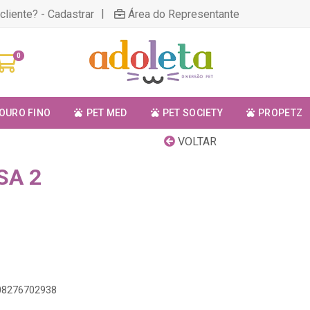
|
cliente? - Cadastrar
Área do Representante
0
OURO FINO
PET MED
PET SOCIETY
PROPETZ
VOLTAR
SA 2
908276702938