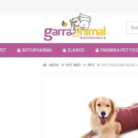
VET
BOTUPHARMA
ELANCO
FARMINA PET FO
INÍCIO
PET MED
RPC
RPC REGULAR ROSA 1