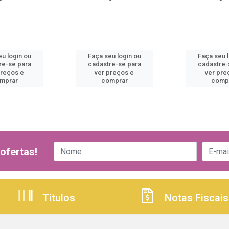
u login ou
Faça seu login ou
Faça seu 
re-se para
cadastre-se para
cadastre-
preços e
ver preços e
ver pre
mprar
comprar
comp
ofertas!
Títulos
Notas Fiscais