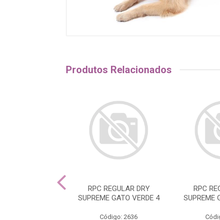
Produtos Relacionados
ACHO AZUL 01
RPC REGULAR DRY
RPC RE
SUPREME GATO VERDE 4
SUPREME 
ódigo: 2270
Código: 2636
Códi