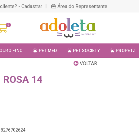
|
cliente? - Cadastrar
Área do Representante
0
OURO FINO
PET MED
PET SOCIETY
PROPETZ
VOLTAR
 ROSA 14
908276702624