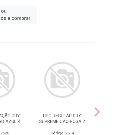
 ou
ços e comprar
AÇÃO DRY
RPC REGULAR DRY
RPC MACHO A
O AZUL 4
SUPREME CAO ROSA 2
 2626
Código: 2614
Código: 22