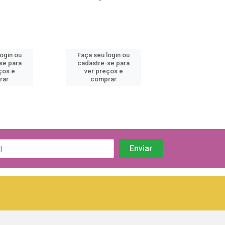
login ou
Faça seu login ou
Faça seu log
se para
cadastre-se para
cadastre-se 
ços e
ver preços e
ver preços
rar
comprar
comprar