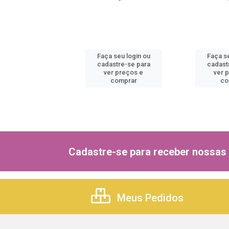
 seu login ou
Faça seu login ou
Faça se
astre-se para
cadastre-se para
cadast
er preços e
ver preços e
ver 
comprar
comprar
co
Cadastre-se para receber nossas 
Meus Pedidos