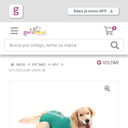
Baixe já nosso APP
0
VOLTAR
INÍCIO
PET MED
RPC
RPC REGULAR VERDE 08