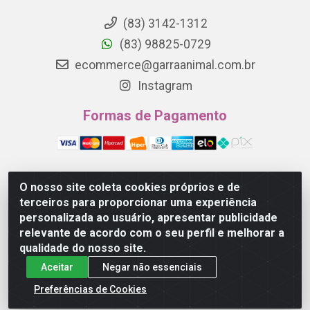
(83) 3142-1312
(83) 98825-0729
ecommerce@garraanimal.com.br
Instagram
Formas de Pagamento
O nosso site coleta cookies próprios e de
Garra Animal - Rua Quinze de Novembro, 1120 - Jardim
terceiros para proporcionar uma experiência
Continental - Campina Grande/PB - CEP 58.403-290 -
personalizada ao usuário, apresentar publicidade
CNPJ 21.445.041/0001-61
relevante de acordo com o seu perfil e melhorar a
qualidade do nosso site.
Aceitar
Negar não essenciais
Preferências de Cookies